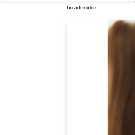
hazırlanırlar.