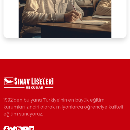
1992'den bu yana Türkiye'nin en büyük eğitim
kurumları zinciri olarak milyonlarca öğrenciye kaliteli
eğitim sunuyoruz.